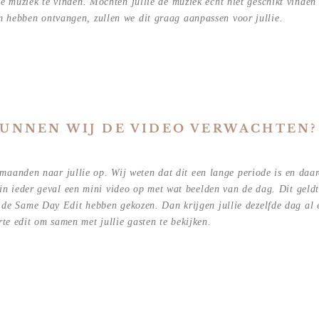
te muziek te vinden. Mochten jullie de muziek echt niet geschikt vinden
lm hebben ontvangen, zullen we dit graag aanpassen voor jullie.
UNNEN WIJ DE VIDEO VERWACHTEN?
 maanden naar jullie op. Wij weten dat dit een lange periode is en daa
in ieder geval een mini video op met wat beelden van de dag. Dit geld
or de Same Day Edit hebben gekozen. Dan krijgen jullie dezelfde dag al 
rte edit om samen met jullie gasten te bekijken.