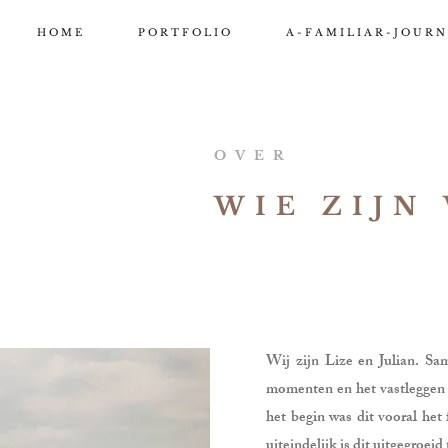
H O M E
P O R T F O L I O
A - F A M I L I A R - J O U R N
OVER
WIE ZIJN 
Wij zijn Lize en Julian. Sa
momenten en het vastleggen v
het begin was dit vooral het
uiteindelijk is dit uitgegroeid