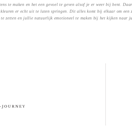
tens te maken en het een gevoel te geven alsof je er weer bij bent. Da
leuren er echt uit te laten springen. Dit alles komt bij elkaar om een 
te zetten en jullie natuurlijk emotioneel te maken bij het kijken naar ju
 - J O U R N E Y