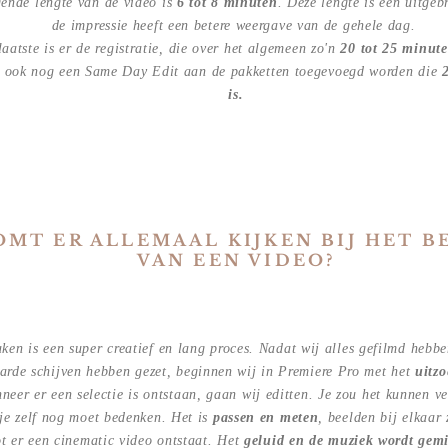
ende lengte van de video is
6 tot 8 minuten
. Deze lengte is een uitgeb
de impressie heeft een betere weergave van de gehele dag.
laatste is er de registratie, die over het algemeen zo'n
20 tot 25 minut
r ook nog een Same Day Edit aan de pakketten toegevoegd worden die
2
is.
OMT ER ALLEMAAL KIJKEN BIJ HET 
VAN EEN VIDEO?
en is een super creatief en lang proces. Nadat wij alles gefilmd hebbe
arde schijven hebben gezet, beginnen wij in Premiere Pro met het
uitzo
neer er een selectie is ontstaan, gaan wij editten. Je zou het kunnen v
 je zelf nog moet bedenken. Het is
passen en meten
,
beelden bij elkaar 
t er een cinematic video ontstaat. Het
geluid en de muziek wordt gemi