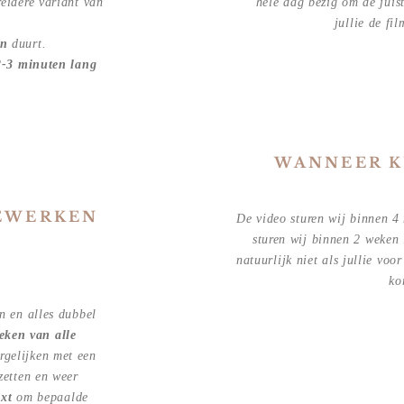
reidere variant van
hele dag bezig om de juis
jullie de fi
en
duurt.
-3 minuten lang
WANNEER K
BEWERKEN
De video sturen wij binnen 4
sturen wij binnen 2 weken 
natuurlijk niet als jullie vo
ko
n en alles dubbel
eken van alle
ergelijken met een
zetten en weer
xt
om bepaalde