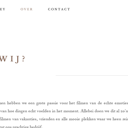
 E Y
O V E R
C O N T A C T
WIJ?
men hebben we een grote passie voor het filmen van de echte emotie
an hoe dingen echt voelden in het moment. Allebei doen we dit al zo'n 
 filmen van vakanties, vrienden en alle mooie plekken waar we heen re
 tot ons prachtige bedrijf.